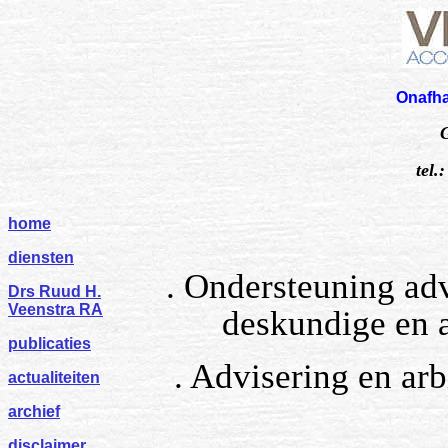
Onafhankelijke
Galerij 3
tel.: 035 6943
home
diensten
. Ondersteuning adv
Drs Ruud H.
Veenstra RA
deskundige en a
publicaties
. Advisering en arb
actualiteiten
archief
disclaimer